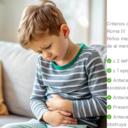
Criterios 
Roma III
Niños ma
de al men
≤ 2 def
≤ 1 epi
Anteced
excesiva d
Anteced
Presenc
Anteced
obstruya 