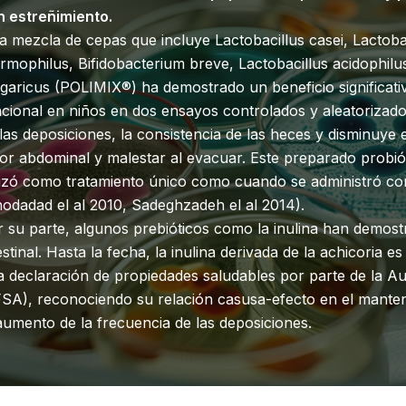
n estreñimiento.
 mezcla de cepas que incluye Lactobacillus casei, Lactob
rmophilus, Bifidobacterium breve, Lactobacillus acidophilus
garicus (POLIMIX®) ha demostrado un beneficio significati
cional en niños en dos ensayos controlados y aleatorizado
las deposiciones, la consistencia de las heces y disminuye 
or abdominal y malestar al evacuar. Este preparado probiót
ilizó como tratamiento único como cuando se administró c
odadad el al 2010, Sadeghzadeh el al 2014).
 su parte, algunos prebióticos como la inulina han demost
estinal. Hasta la fecha, la inulina derivada de la achicoria 
 declaración de propiedades saludables por parte de la A
SA), reconociendo su relación casusa-efecto en el manten
aumento de la frecuencia de las deposiciones.