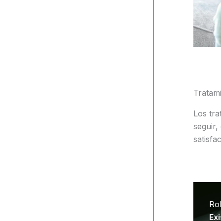
Tratam
Los tra
seguir,
satisfac
Rol
Exi