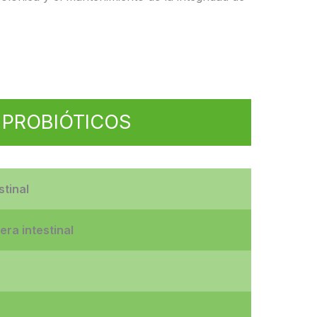
 PROBIÓTICOS
stinal
era intestinal