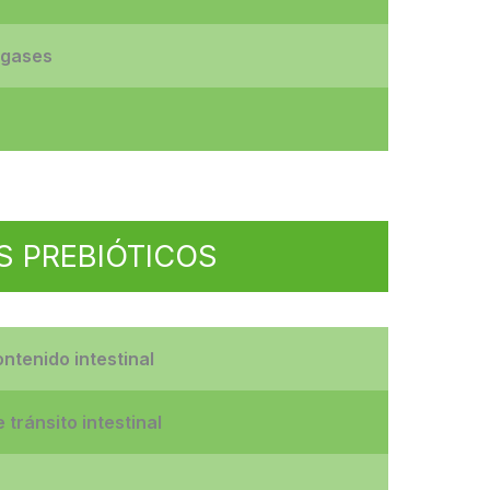
 gases
S PREBIÓTICOS
ntenido intestinal
tránsito intestinal