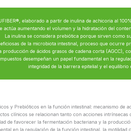
FIBER®, elaborado a partir de inulina de achicoria al 100%
e actúa aumentando el volumen y la hidratación del contenido
La inulina se considera prebiótica porque sirven como su
eficiosas de la microbiota intestinal, proceso que ocurre p
a producción de ácidos grasos de cadena corta (AGCC), co
mpuestos desempeñan un papel fundamental en la regulació
integridad de la barrera epitelial y el equilibr
icos y Prebióticos en la función intestinal: mecanismo de a
ctos clínicos se relacionan tanto con acciones intrínsecas
dad de favorecer la fermentación bacteriana y la producc
ntal en la regulación de la función intestinal, la motilidad 