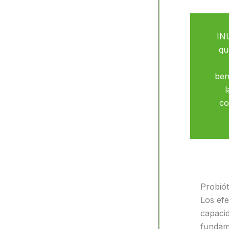
INU
qu
ben
l
co
Probiót
Los efe
capaci
fundame