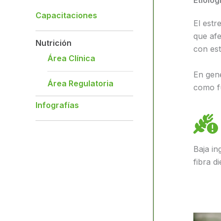
Etiolog
Capacitaciones
El estr
que afe
Nutrición
con est
Área Clínica
En gene
Área Regulatoria
como fu
Infografías
Baja in
fibra di