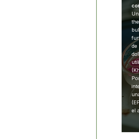
co
Una
the
bul
fun
de 
dol
ut
(Kh
Por
int
una
(EF
el 