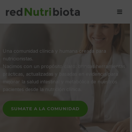
Ir
al
contenido
Una comunidad clínica y humana creada para
nutricionistas.
Nacimos con un propósito claro: brindar herramientas
prácticas, actualizadas y basadas en evidencia para
mejorar la salud intestinal y metabólica de nuestros
pacientes desde la nutrición clínica.
SUMATE A LA COMUNIDAD